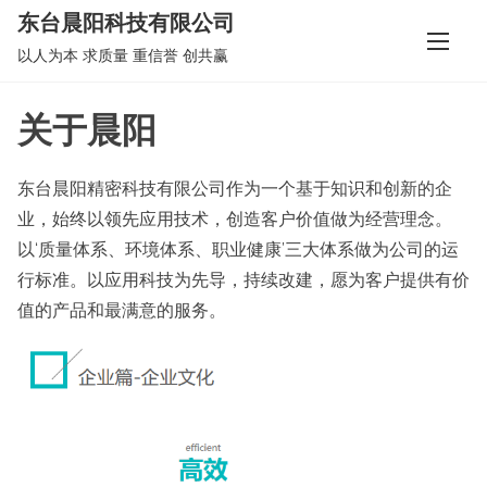
S
东台晨阳科技有限公司
k
以人为本 求质量 重信誉 创共赢
i
p
关于晨阳
t
o
东台晨阳精密科技有限公司作为一个基于知识和创新的企
c
业，始终以领先应用技术，创造客户价值做为经营理念。
o
以‘质量体系、环境体系、职业健康’三大体系做为公司的运
n
行标准。以应用科技为先导，持续改建，愿为客户提供有价
t
值的产品和最满意的服务。
e
n
t