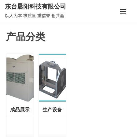
S
东台晨阳科技有限公司
k
以人为本 求质量 重信誉 创共赢
i
p
产品分类
t
o
c
o
n
t
e
n
t
成品展示
生产设备