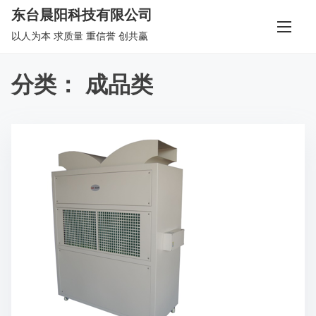
S
东台晨阳科技有限公司
k
以人为本 求质量 重信誉 创共赢
i
p
分类：
成品类
t
o
c
o
n
t
e
n
t